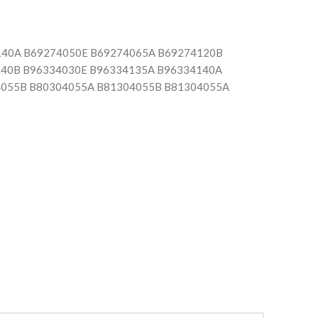
140A B69274050E B69274065A B69274120B
040B B96334030E B96334135A B96334140A
4055B B80304055A B81304055B B81304055A