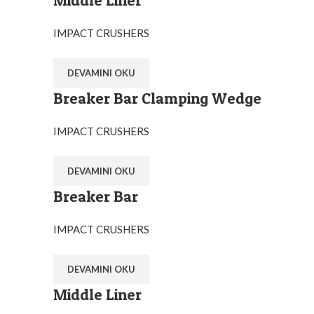
Middle Liner
IMPACT CRUSHERS
DEVAMINI OKU
Breaker Bar Clamping Wedge
Ostim O.S.B Mahallesi 1243.Cadde No:10 Y
+90 (545) 313-0613
IMPACT CRUSHERS
info@orglobal.com.tr
DEVAMINI OKU
orglobalmachine
Breaker Bar
orglobalmachine
drifterspareparts
IMPACT CRUSHERS
Orglobal Makina İç ve Dış Tic.Ltd.Şti
DEVAMINI OKU
Middle Liner