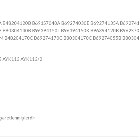
A B48204120B B691S7040A B69274030E B69274135A B69274
 B80304140B B96394150L B96394150K B96394120B B962S7
M B48204170C B69274170C B80304170C B69274055B B8030
3 AYK113 AYK113/2
işaretlenmişlerdir