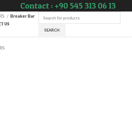
Contact : +90 545 313 06 13
RS
Breaker Bar
CT US
SEARCH
RS