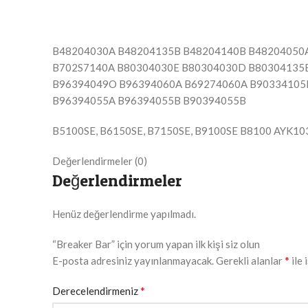
B48204030A B48204135B B48204140B B48204050
B702S7140A B80304030E B80304030D B80304135B
B96394049O B96394060A B69274060A B90334105
B96394055A B96394055B B90394055B
B5100SE, B6150SE, B7150SE, B9100SE B8100 AYK10
Değerlendirmeler (0)
Değerlendirmeler
Henüz değerlendirme yapılmadı.
“Breaker Bar” için yorum yapan ilk kişi siz olun
*
E-posta adresiniz yayınlanmayacak.
Gerekli alanlar
ile 
*
Derecelendirmeniz