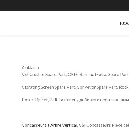
Click to enlarge
HOM
SEARCH
Start typing to see products you are looking for.
Açıklama
VSI Crusher Spare Part, OEM Barmac Metso Spare Part, 
Vibrating Screen Spare Part, Conveyor Spare Part, Rock 
Rotor Tip Set, Belt Fastener, дробилка с вертикальны
Concasseurs à Arbre Vertical