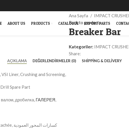
Ana Sayfa
IMPACT CRUSHE
Back to products
E
ABOUT US
PRODUCTS
CATALOGUE
EXPORT PARTS
CONTA
Breaker Bar
Kategoriler:
IMPACT CRUSHE
Share:
AÇIKLAMA
DEĞERLENDIRMELER (0)
SHIPPING & DELIVERY
VSI Liner, Crushing and Screening,
Drill Spare Part
м валом, дробилка,
ГАЛЕРЕЯ
,
, VSI Concasseurs Pièce détachée, كسارات المحور العمودية