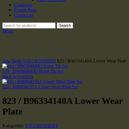
Catalogue
Export Parts
Contact us
Search
Menu
Click to enlarge
Ana Sayfa
VSI CRUSHERS
823 / B96334140A Lower Wear Plate
103 / B96394049O Rotor Tip Set
Back to products
822 / B96934135A Upper Wear Plate Set
823 / B96334140A Lower Wear
Plate
Kategoriler:
VSI CRUSHERS