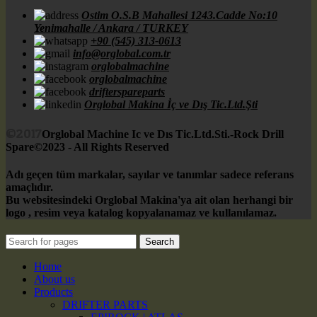
Ostim O.S.B Mahallesi 1243.Cadde No:10
Yenimahalle / Ankara / TURKEY
+90 (545) 313-0613
info@orglobal.com.tr
orglobalmachine
orglobalmachine
drifterspareparts
Orglobal Makina İç ve Dış Tic.Ltd.Şti
©2017
Orglobal Machine Ic ve Dıs Tic.Ltd.Sti.-Rock Drill
Spare©2023 - All Rights Reserved
Adı geçen tüm markalar, sayılar ve tanımlar sadece referans
amaçlıdır.
Bu websitesindeki Orglobal Makina'ya ait olan herhangi bir
logo , resim veya katalog kopyalanamaz ve kullanılamaz.
Search
Home
About us
Products
DRIFTER PARTS