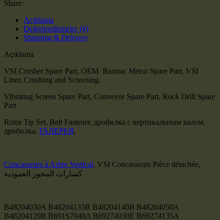
Share:
Açıklama
Değerlendirmeler (0)
Shipping & Delivery
Açıklama
VSI Crusher Spare Part, OEM Barmac Metso Spare Part, VSI
Liner, Crushing and Screening,
Vibrating Screen Spare Part, Conveyor Spare Part, Rock Drill Spare
Part
Rotor Tip Set, Belt Fastener, дробилка с вертикальным валом,
дробилка,
ГАЛЕРЕЯ
,
Concasseurs à Arbre Vertical
, VSI Concasseurs Pièce détachée,
كسارات المحور العمودية
B48204030A B48204135B B48204140B B48204050A
B48204120B B691S7040A B69274030E B69274135A