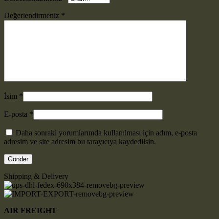
Değerlendirmeniz
*
İsim
*
E-posta
*
Daha sonraki yorumlarımda kullanılması için adım, e-posta
adresim ve site adresim bu tarayıcıya kaydedilsin.
Shipping & Delivery
AIR FREIGHT