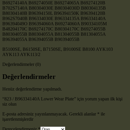
B69274140A B69274050E B69274065A B69274120B
B702S7140A B80304030E B80304030D B80304135B
B80304140B B96394150L B96394150K B96394120B
B962S7040B B96334030E B96334135A B96334140A
B96394049O B96394060A B69274060A B90334105M
B48204170C B69274170C B80304170C B69274055B
B80304055B B80304055A B81304055B B81304055A
B96394055A B96394055B B90394055B
B5100SE, B6150SE, B7150SE, B9100SE B8100 AYK103
AYK113 AYK113/2
Değerlendirmeler (0)
Değerlendirmeler
Henüz değerlendirme yapılmadı.
“823 / B96334140A Lower Wear Plate” için yorum yapan ilk kişi
siz olun
E-posta adresiniz yayınlanmayacak.
Gerekli alanlar
*
ile
işaretlenmişlerdir
Derecelendirmeniz
*