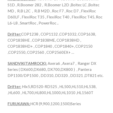
S1D , R.Boomer 282 , R.Boomer L2D ,Boltec LC ,Boltec
MD , R.B L2C , R.B M2D , Roc F7 , Roc D7 , FlexiRoc
D60LF , FlexiRoc T35 , FlexiRoc T40 , FlexiRoc T45, Roc
L6-L8 , SmartRoc , PowerRoc ..
Drifter:
COP1238 , COP1132 ,COP1032, COP1638,
COP1838HE , COP1838ME, COP1838HD ,
COP1838HD+ , COP1840 , COP1840+, COP2150
,COP2550, COP2560 , COP2560EX+ …
SANDVIK(TAMROCK):
Axera6 , Axera7 , Ranger DX
Series ( DX600,DX680, DX700,DX800 ) , Pantera
DP1100/DP1500 , DD310, DD320 , DD321 ,DT821 etc.
Drifter:
Hlx5,RD520-RD525 , HL500,HL510,HL538,
,HL600 , HL700,HL800,HL1000,HL1010 ,HL1560T
FURUKAWA:
HCR (9,900,1200,1500)Series