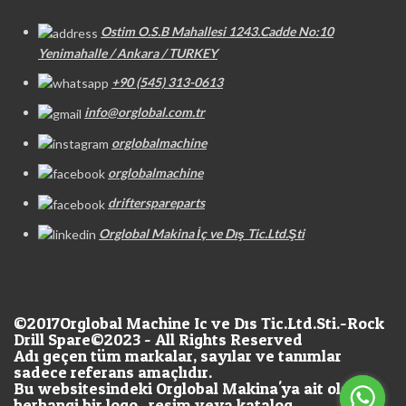
Ostim O.S.B Mahallesi 1243.Cadde No:10
Yenimahalle / Ankara / TURKEY
+90 (545) 313-0613
info@orglobal.com.tr
orglobalmachine
orglobalmachine
drifterspareparts
Orglobal Makina İç ve Dış Tic.Ltd.Şti
©2017
Orglobal Machine Ic ve Dıs Tic.Ltd.Sti.-Rock
Drill Spare©2023 - All Rights Reserved
Adı geçen tüm markalar, sayılar ve tanımlar
sadece referans amaçlıdır.
Bu websitesindeki Orglobal Makina'ya ait olan
herhangi bir logo , resim veya katalog