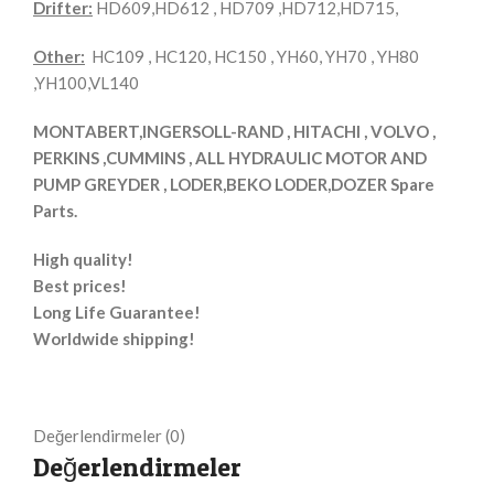
Drifter:
HD609,HD612 , HD709 ,HD712,HD715,
Other:
HC109 , HC120, HC150 , YH60, YH70 , YH80
,YH100,VL140
MONTABERT,INGERSOLL-RAND , HITACHI , VOLVO ,
PERKINS ,CUMMINS , ALL HYDRAULIC MOTOR AND
PUMP GREYDER , LODER,BEKO LODER,DOZER Spare
Parts.
High quality!
Best prices!
Long Life Guarantee!
Worldwide shipping!
Değerlendirmeler (0)
Değerlendirmeler