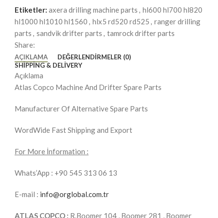
Etiketler:
axera drilling machine parts
,
hl600 hl700 hl820
hl1000 hl1010 hl1560
,
hlx5 rd520 rd525
,
ranger drilling
parts
,
sandvik drifter parts
,
tamrock drifter parts
Share:
AÇIKLAMA
DEĞERLENDIRMELER (0)
SHIPPING & DELIVERY
Açıklama
Atlas Copco Machine And Drifter Spare Parts
Manufacturer Of Alternative Spare Parts
WordWide Fast Shipping and Export
For More İnformation :
Whats’App : +90 545 313 06 13
E-mail :
info@orglobal.com.tr
ATLAS COPCO :
R.Boomer 104 , Boomer 281 , Boomer